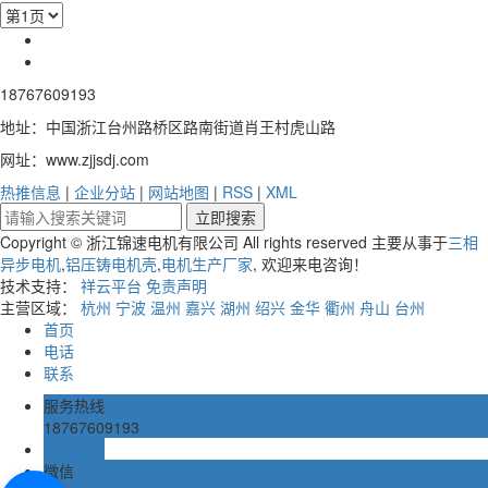
18767609193
地址：中国浙江台州路桥区路南街道肖王村虎山路
网址：www.zjjsdj.com
热推信息
|
企业分站
|
网站地图
|
RSS
|
XML
Copyright © 浙江锦速电机有限公司 All rights reserved 主要从事于
三相
异步电机
,
铝压铸电机壳
,
电机生产厂家
, 欢迎来电咨询！
技术支持：
祥云平台
免责声明
主营区域：
杭州
宁波
温州
嘉兴
湖州
绍兴
金华
衢州
舟山
台州
首页
电话
联系
服务热线
18767609193
在线留言
微信