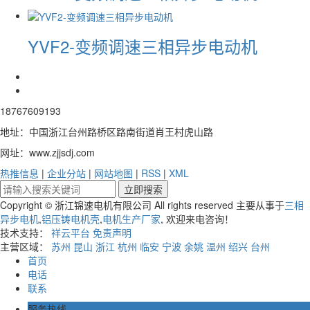
YVF2-变频调速三相异步电动机
18767609193
地址：中国浙江台州路桥区路南街道肖王村虎山路
网址：www.zjjsdj.com
热推信息
|
企业分站
|
网站地图
|
RSS
|
XML
Copyright © 浙江锦速电机有限公司 All rights reserved 主要从事于
三相
异步电机
,
铝压铸电机壳
,
电机生产厂家
, 欢迎来电咨询！
技术支持：
祥云平台
免责声明
主营区域：
苏州
昆山
浙江
杭州
临安
宁波
余姚
温州
绍兴
台州
首页
电话
联系
服务热线